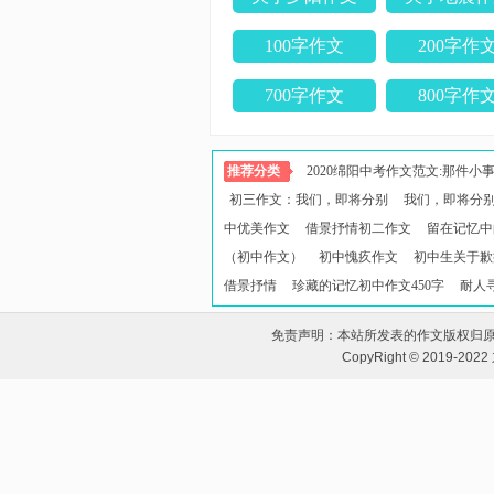
100字作文
200字作
700字作文
800字作
推荐分类
2020绵阳中考作文范文:那件小
初三作文：我们，即将分别
我们，即将分
中优美作文
借景抒情初二作文
留在记忆中
（初中作文）
初中愧疚作文
初中生关于歉
借景抒情
珍藏的记忆初中作文450字
耐人
免责声明：本站所发表的作文版权归
CopyRight © 2019-2022