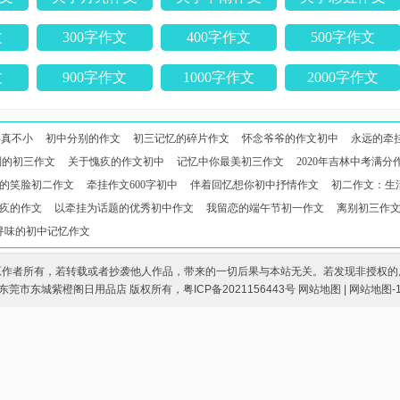
文
300字作文
400字作文
500字作文
文
900字作文
1000字作文
2000字作文
事真不小
初中分别的作文
初三记忆的碎片作文
怀念爷爷的作文初中
永远的牵
别的初三作文
关于愧疚的作文初中
记忆中你最美初三作文
2020年吉林中考满
的笑脸初二作文
牵挂作文600字初中
伴着回忆想你初中抒情作文
初二作文：生
疚的作文
以牵挂为话题的优秀初中作文
我留恋的端午节初一作文
离别初三作文
寻味的初中记忆作文
原作者所有，若转载或者抄袭他人作品，带来的一切后果与本站无关。若发现非授权的
东莞市东城紫橙阁日用品店
版权所有，
粤ICP备2021156443号
网站地图
|
网站地图-