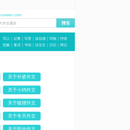
zuowen.com
|
|
|
|
|
写人
记事
写景
读后感
写物
抒情
|
|
|
|
|
想象
童话
书信
议论文
日记
周记
关于外婆作文
关于小鸡作文
关于狐狸作文
关于冬天作文
关于阳光作文