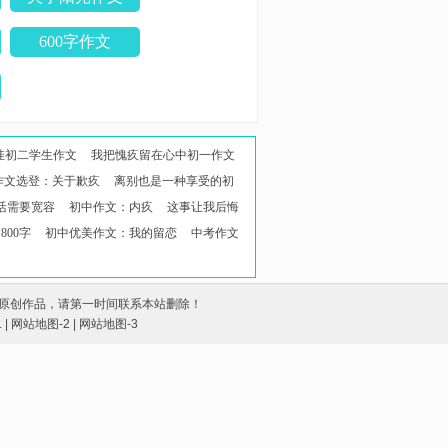
600字作文
挂初二学生作文
我把愧疚留在心中初一作文
分作文选登：关于歉疚
离别也是一种享受的初
活需要宽容
初中作文：内疚
这事让我后悔
800字
初中优美作文：我的留恋
中考作文
原创作品，请第一时间联系本站删除！
1
|
网站地图-2
|
网站地图-3