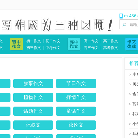
！
m.456
|
|
文
初一作文
初二作文
高一作文
高二作文
|
|
文
初三作文
中考作文
高三作文
高考作文
推
小
文
叙事作文
节日作文
贝
贪
文
植物作文
抒情作文
聪
文
话题作文
童话作文
我
小
写
记叙文
议论文
我