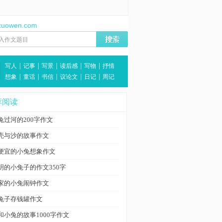
zuowen.com
|
|
|
|
|
写人
记事
写景
读后感
写物
抒情
|
|
|
|
|
想象
童话
书信
议论文
日记
周记
荐阅读
兔过河的200字作文
壳与沙的故事作文
便宜的小兔想象作文
明的小兔子的作文350字
家的小兔闹钟作文
兔子存钱罐作文
和小兔的故事1000字作文