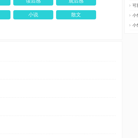
读后感
观后感
可
小说
散文
小
小