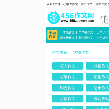
456作文网
，
小学生作文
，
初中作文
，
高中作文
|
|
一年级作文
二年级作文
三年级作
|
|
四年级作文
五年级作文
六年级作
作文体裁
→
状物作文
写人作文
状物作
写景作文
动物作
励志作文
想象作
写信作文
续写改