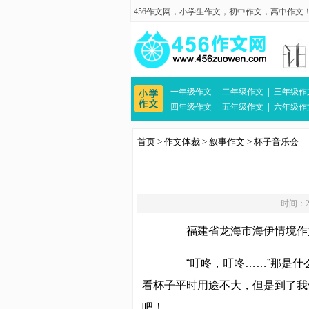
456作文网
，
小学生作文
，
初中作文
，
高中作文
|
|
一年级作文
二年级作文
三年级作
|
|
四年级作文
五年级作文
六年级作
首页
>
作文体裁
>
叙事作文
>
杯子音乐会
时间：20
福建省龙海市海伊情境作文
“叮咚，叮咚……”那是什么
看杯子平时用途不大，但是到了我
吧！