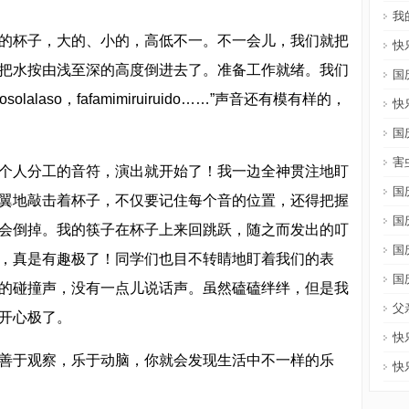
我
杯子，大的、小的，高低不一。不一会儿，我们就把
快
把水按由浅至深的高度倒进去了。准备工作就绪。我们
国
lalaso，fafamimiruiruido……”声音还有模有样的，
快
国
害
人分工的音符，演出就开始了！我一边全神贯注地盯
国
翼地敲击着杯子，不仅要记住每个音的位置，还得把握
国
会倒掉。我的筷子在杯子上来回跳跃，随之而发出的叮
国
，真是有趣极了！同学们也目不转睛地盯着我们的表
国
的碰撞声，没有一点儿说话声。虽然磕磕绊绊，但是我
父
开心极了。
快
于观察，乐于动脑，你就会发现生活中不一样的乐
快