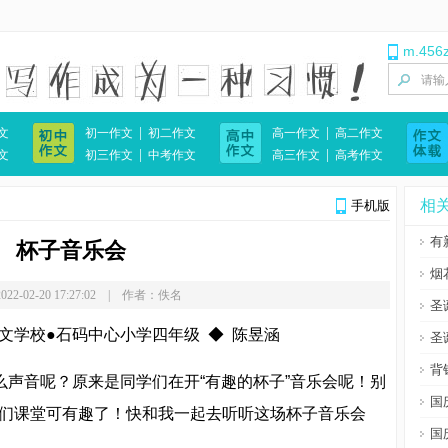
！
m.456
|
|
文
初一作文
初二作文
高一作文
高二作文
|
|
文
初三作文
中考作文
高三作文
高考作文
相
手机版
有
杯子音乐会
烟
22-02-20 17:27:02 | 作者：佚名
圣
学校●石码中心小学四年级 ◆ 陈昱涵
圣
背
声音呢？原来是同学们在开“有趣的杯子”音乐会呢！别
国
们课堂可有趣了！快和我一起去听听这场杯子音乐会
国