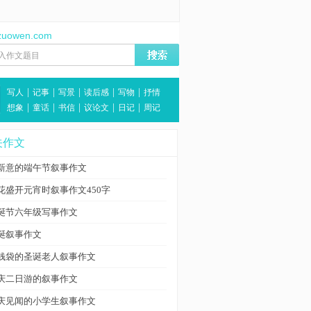
zuowen.com
|
|
|
|
|
写人
记事
写景
读后感
写物
抒情
|
|
|
|
|
想象
童话
书信
议论文
日记
周记
关作文
新意的端午节叙事作文
花盛开元宵时叙事作文450字
诞节六年级写事作文
诞叙事作文
钱袋的圣诞老人叙事作文
庆二日游的叙事作文
庆见闻的小学生叙事作文