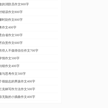
敬的消防员作文900字
对错误作文800字
馨时刻作文800字
考作文400字
贵自省作文500字
芳自赏作文600字
有些人不值得信任作文700字
学情作文500字
与错作文400字
读与思考作文500字
个很励志的男孩作文400字
兰克林写作方法作文500字
惊无险的小插曲作文400字