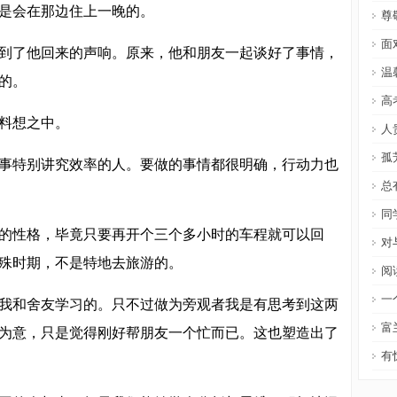
会在那边住上一晚的。
尊
面
了他回来的声响。原来，他和朋友一起谈好了事情，
温
的。
高
料想之中。
人
孤
特别讲究效率的人。要做的事情都很明确，行动力也
总
同
性格，毕竟只要再开个三个多小时的车程就可以回
对
殊时期，不是特地去旅游的。
阅
一
和舍友学习的。只不过做为旁观者我是有思考到这两
富
为意，只是觉得刚好帮朋友一个忙而已。这也塑造出了
有