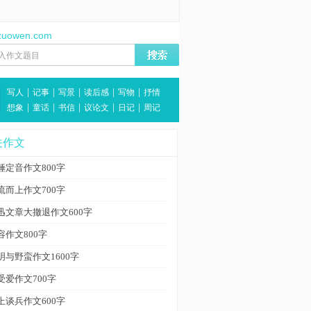
zuowen.com
|
|
|
|
|
写人
记事
写景
读后感
写物
抒情
|
|
|
|
|
想象
童话
书信
议论文
日记
周记
关作文
锤定音作文800字
流而上作文700字
迅文章大撤退作文600字
容作文800字
明与野蛮作文1600字
受爱作文700字
上谈兵作文600字